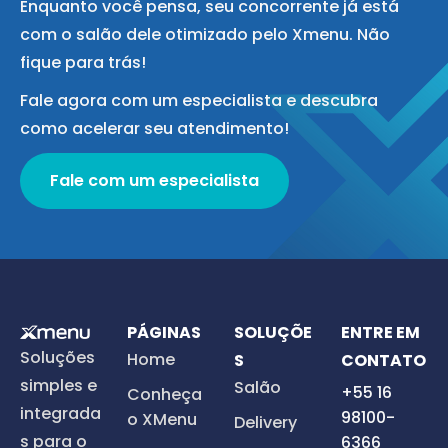
Enquanto você pensa, seu concorrente já está
com o salão dele otimizado pelo Xmenu. Não
fique para trás!
Fale agora com um especialista e descubra
como acelerar seu atendimento!
Fale com um especialista
PÁGINAS
SOLUÇÕE
ENTRE EM
Soluções
Home
S
CONTATO
simples e
Salão
+55 16
Conheça
integrada
98100-
o XMenu
Delivery
s para o
6366