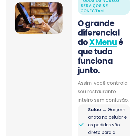
TODOS OS NOSSOS
SERVIÇOS SE
CONECTAM
O grande
diferencial
do
XMenu
é
que tudo
funciona
junto.
Assim, você controla
seu restaurante
inteiro sem confusão.
Salão
→ Garçom
anota no celular e
os pedidos vão
direto para a