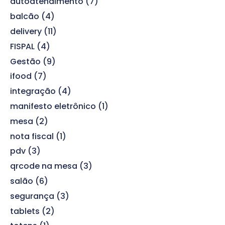
autoatendimento
(7)
balcão
(4)
delivery
(11)
FISPAL
(4)
Gestão
(9)
ifood
(7)
integração
(4)
manifesto eletrônico
(1)
mesa
(2)
nota fiscal
(1)
pdv
(3)
qrcode na mesa
(3)
salão
(6)
segurança
(3)
tablets
(2)