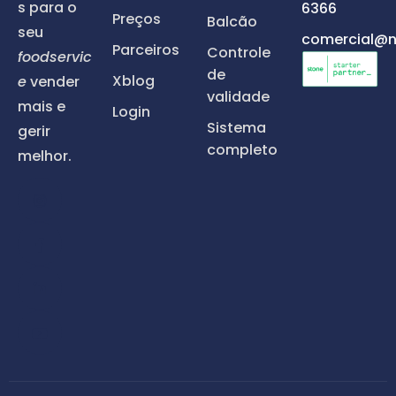
s para o
6366
Preços
Balcão
seu
comercial@n
Parceiros
Controle
foodservic
de
Xblog
e
vender
validade
mais e
Login
Sistema
gerir
completo
melhor.