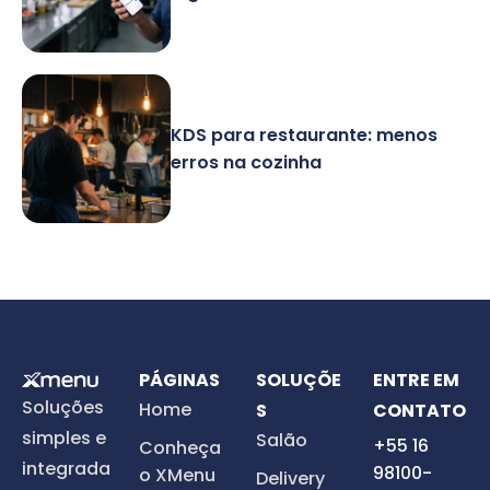
KDS para restaurante: menos
erros na cozinha
PÁGINAS
SOLUÇÕE
ENTRE EM
Soluções
Home
S
CONTATO
simples e
Salão
+55 16
Conheça
integrada
98100-
o XMenu
Delivery