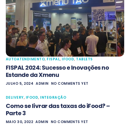
AUTOATENDIMENTO
,
FISPAL
,
IFOOD
,
TABLETS
FISPAL 2024: Sucesso e Inovações no
Estande da Xmenu
JULHO 5, 2024
ADMIN
NO COMMENTS YET
DELIVERY
,
IFOOD
,
INTEGRAÇÃO
Como se livrar das taxas do iFood? –
Parte 3
MAIO 30, 2022
ADMIN
NO COMMENTS YET