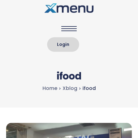
Home
Login
Sobre nós
Soluções
ifood
Clientes
Home
Xblog
ifood
Preços
Xblog